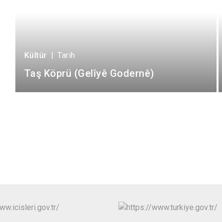
Kültür
|
Tarih
Taş Köprü (Gelîyê Godernê)