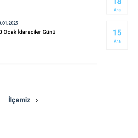
18
Eğil
Ara
Ergani
Hani
0.01.2025
12.07.2024
15
0 Ocak İdareciler Günü
15 TEMMUZ
Hazro
BİRLİK GÜ
Ara
PROGRAMI
İlçemiz