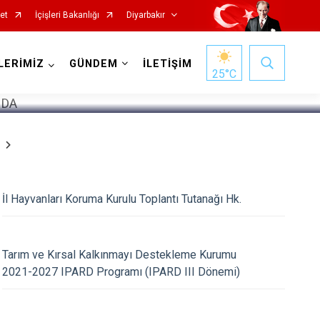
et
İçişleri Bakanlığı
Diyarbakır
1
/
5
LERİMİZ
GÜNDEM
İLETİŞİM
25
°C
İl Hayvanları Koruma Kurulu Toplantı Tutanağı Hk.
Kocaköy
Kulp
Lice
Tarım ve Kırsal Kalkınmayı Destekleme Kurumu
2021-2027 IPARD Programı (IPARD III Dönemi)
Silvan
Bağlar