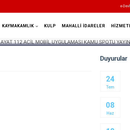
e-Devl
KAYMAKAMLIK
KULP
MAHALLİ İDARELER
HİZMET
Diyarbakır
Duyurular
24
Bismil
Tem
Çermik
Çınar
08
Çüngüş
Haz
Dicle