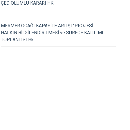
Kayapınar
ÇED OLUMLU KARARI HK
Yenişehir
Sur
09.05.2024
MERMER OCAĞI KAPASİTE ARTIŞI "PROJESİ
 DEMOKRASİ VE MİLLİ
TÜBİTAK Bilim Fuarı
HALKIN BİLGİLENDİRİLMESİ ve SÜRECE KATILIMI
NÜ ANMA ETKİNLİK
TOPLANTISI Hk.
 HK.