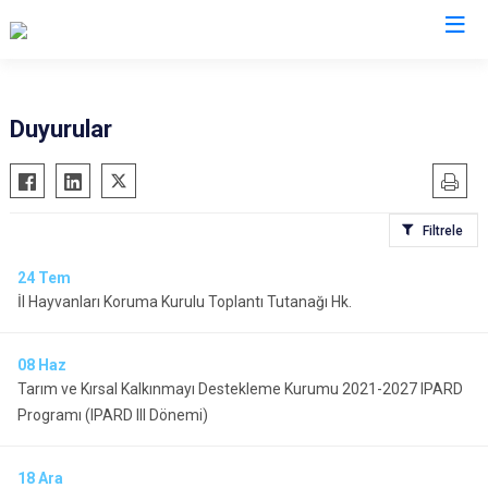
Diyarbakır
Duyurular
Bismil
Kocaköy
Çermik
Kulp
Filtrele
Çınar
Lice
Çüngüş
Silvan
24
Tem
İl Hayvanları Koruma Kurulu Toplantı Tutanağı Hk.
Dicle
Bağlar
Eğil
Kayapınar
08
Haz
Ergani
Yenişehir
Tarım ve Kırsal Kalkınmayı Destekleme Kurumu 2021-2027 IPARD
Hani
Sur
Programı (IPARD III Dönemi)
Hazro
18
Ara